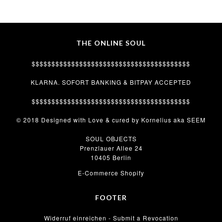
THE ONLINE SOUL
$$$$$$$$$$$$$$$$$$$$$$$$$$$$$$$$$$$$$$$$
KLARNA. SOFORT BANKING & BITPAY ACCEPTED
$$$$$$$$$$$$$$$$$$$$$$$$$$$$$$$$$$$$$$$$
© 2018 Designed with Love & cured by Kornelius aka SEEM
SOUL OBJECTS
Prenzlauer Allee 24
10405 Berlin
E-Commerce Shopify
FOOTER
Widerruf einreichen - Submit a Revocation