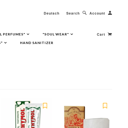
Deutsch
Search
Account
Cart
L PERFUMES"
"SOUL WEAR"
S"
HAND SANITIZER