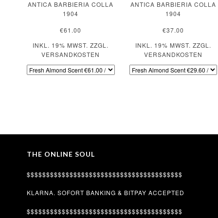
ANTICA BARBIERIA COLLA
ANTICA BARBIERIA COLLA
1904
1904
€61.00
€37.00
INKL. 19% MWST. ZZGL.
INKL. 19% MWST. ZZGL.
VERSANDKOSTEN
VERSANDKOSTEN
THE ONLINE SOUL
$$$$$$$$$$$$$$$$$$$$$$$$$$$$$$$$$$$$$$$$
KLARNA. SOFORT BANKING & BITPAY ACCEPTED
$$$$$$$$$$$$$$$$$$$$$$$$$$$$$$$$$$$$$$$$