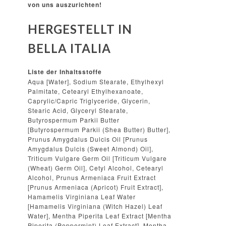
von uns auszurichten!
HERGESTELLT IN
BELLA ITALIA
Liste der Inhaltsstoffe
Aqua [Water], Sodium Stearate, Ethylhexyl
Palmitate, Cetearyl Ethylhexanoate,
Caprylic/Capric Triglyceride, Glycerin,
Stearic Acid, Glyceryl Stearate,
Butyrospermum Parkii Butter
[Butyrospermum Parkii (Shea Butter) Butter],
Prunus Amygdalus Dulcis Oil [Prunus
Amygdalus Dulcis (Sweet Almond) Oil],
Triticum Vulgare Germ Oil [Triticum Vulgare
(Wheat) Germ Oil], Cetyl Alcohol, Cetearyl
Alcohol, Prunus Armeniaca Fruit Extract
[Prunus Armeniaca (Apricot) Fruit Extract],
Hamamelis Virginiana Leaf Water
[Hamamelis Virginiana (Witch Hazel) Leaf
Water], Mentha Piperita Leaf Extract [Mentha
Piperita (Peppermint) Leaf Extract], Mentha