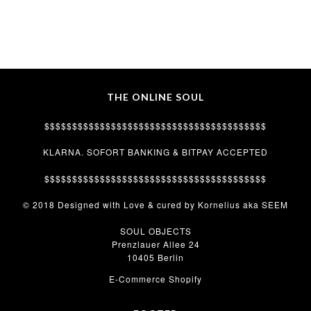
THE ONLINE SOUL
$$$$$$$$$$$$$$$$$$$$$$$$$$$$$$$$$$$$$$$$
KLARNA. SOFORT BANKING & BITPAY ACCEPTED
$$$$$$$$$$$$$$$$$$$$$$$$$$$$$$$$$$$$$$$$
© 2018 Designed with Love & cured by Kornelius aka SEEM
SOUL OBJECTS
Prenzlauer Allee 24
10405 Berlin
E-Commerce Shopify