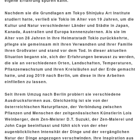
eigene Erfahrung spüren kann.
Nachdem sie die Grundlagen am Tokyo Shinjuku Art Institute
studiert hatte, verließ sie Tokio im Alter von 19 Jahren, um die
Kultur und Natur verschiedener Länder und Städte in Japan,
Kanada, Australien und Europa kennenzulernen.
Als sie im
Alter von 28 Jahren in ihre Heimatstadt Tokio zurückkehrte,
pflegte sie gemeinsam mit ihren Verwandten und ihrer Familie
ihren Großvater und stand vor dem Tod.
In dieser aktuellen
Situation begann sie, sich der Erfahrungen bewusst zu werden,
die sie an verschiedenen Orten, Landschaften, Temperaturen,
Pflanzenwachstum und ihren Kreisläufen auf der Erde gemacht
hatte, und zog 2019 nach Berlin, um diese in ihre Arbeiten
einfließen zu lassen.
Seit ihrem Umzug nach Berlin probiert sie verschiedene
Ausdrucksformen aus.
Gleichzeitig ist sie von der
österreichischen Naturpflanze, der Verbindung zwischen
Pflanzen und Menschen der zeitgenössischen Künstlerin Lois
Weinberger, dem Zen-Meister D.T. Suzuki, der Zen-Malerei und
John Cage beeinflusst und fühlt sich von der eher
augenblicklichen Intensität der Dinge und der vergänglichen
Natur der Dinge angezogen
verschwinden.
Ihre Inspiration aus