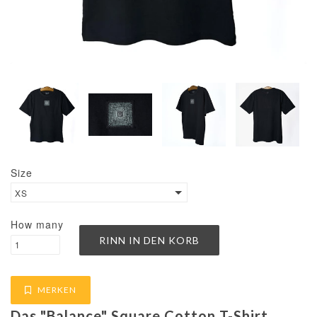
Size
XS
How many
MERKEN
Das "Balance" Square Cotton T-Shirt