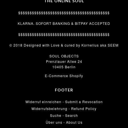
THE ONLINE SOUL
$$$$$$$$$$$$$$$$$$$$$$$$$$$$$$$$$$$$$$$$
KLARNA. SOFORT BANKING & BITPAY ACCEPTED
$$$$$$$$$$$$$$$$$$$$$$$$$$$$$$$$$$$$$$$$
© 2018 Designed with Love & cured by Kornelius aka SEEM
SOUL OBJECTS
Prenzlauer Allee 24
10405 Berlin
E-Commerce Shopify
FOOTER
Widerruf einreichen - Submit a Revocation
Widerrufsbelehrung - Refund Policy
Suche - Search
Über uns - About Us