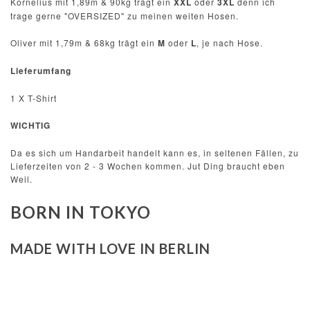
Kornelius mit 1,89m & 90kg trägt ein
XXL
oder
3XL
denn ich
trage gerne "OVERSIZED" zu meinen weiten Hosen.
Oliver mit 1,79m & 68kg trägt ein
M
oder
L
, je nach Hose.
Lieferumfang
1 X T-Shirt
WICHTIG
Da es sich um Handarbeit handelt kann es, in seltenen Fällen, zu
Lieferzeiten von 2 - 3 Wochen kommen. Jut Ding braucht eben
Weil.
BORN IN TOKYO
MADE WITH LOVE IN BERLIN