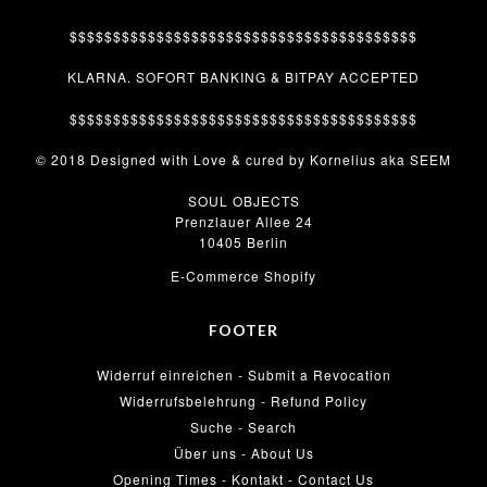
$$$$$$$$$$$$$$$$$$$$$$$$$$$$$$$$$$$$$$$$
KLARNA. SOFORT BANKING & BITPAY ACCEPTED
$$$$$$$$$$$$$$$$$$$$$$$$$$$$$$$$$$$$$$$$
© 2018 Designed with Love & cured by Kornelius aka SEEM
SOUL OBJECTS
Prenzlauer Allee 24
10405 Berlin
E-Commerce Shopify
FOOTER
Widerruf einreichen - Submit a Revocation
Widerrufsbelehrung - Refund Policy
Suche - Search
Über uns - About Us
Opening Times - Kontakt - Contact Us