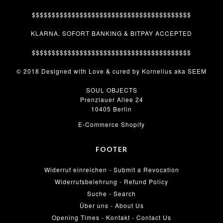
$$$$$$$$$$$$$$$$$$$$$$$$$$$$$$$$$$$$$$$$
KLARNA. SOFORT BANKING & BITPAY ACCEPTED
$$$$$$$$$$$$$$$$$$$$$$$$$$$$$$$$$$$$$$$$
© 2018 Designed with Love & cured by Kornelius aka SEEM
SOUL OBJECTS
Prenzlauer Allee 24
10405 Berlin
E-Commerce Shopify
FOOTER
Widerruf einreichen - Submit a Revocation
Widerrufsbelehrung - Refund Policy
Suche - Search
Über uns - About Us
Opening Times - Kontakt - Contact Us