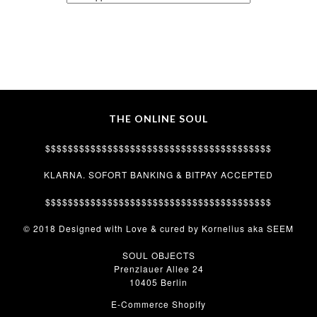
THE ONLINE SOUL
$$$$$$$$$$$$$$$$$$$$$$$$$$$$$$$$$$$$$$$$
KLARNA. SOFORT BANKING & BITPAY ACCEPTED
$$$$$$$$$$$$$$$$$$$$$$$$$$$$$$$$$$$$$$$$
© 2018 Designed with Love & cured by Kornelius aka SEEM
SOUL OBJECTS
Prenzlauer Allee 24
10405 Berlin
E-Commerce Shopify