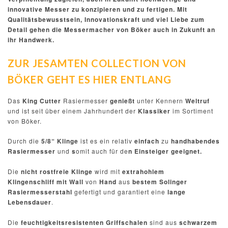
innovative Messer zu konzipieren und zu fertigen. Mit
Qualitätsbewusstsein, Innovationskraft und viel Liebe zum
Detail gehen die Messermacher von Böker auch in Zukunft an
ihr Handwerk.
ZUR JESAMTEN COLLECTION VON
BÖKER GEHT ES HIER ENTLANG
Das
King Cutter
Rasiermesser
genießt
unter Kennern
Weltruf
und ist seit über einem Jahrhundert der
Klassiker
im Sortiment
von Böker.
Durch die
5/8“ Klinge
ist es ein relativ
einfach
zu
handhabendes
Rasiermesser
und
s
omit auch für de
n Einsteiger geeignet.
Die
nicht rostfreie Klinge
wird mit
extrahohlem
Klingenschliff
mit Wall
von
Hand
aus
bestem Solinger
Rasiermesserstahl
gefertigt und garantiert eine
lange
Lebensdauer
.
Die
feuchtigkeitsresistenten Griffschalen
sind aus
schwarzem