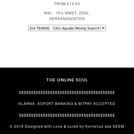
FROM €14.00
INKL. 19% MWST. ZZGL.
VERSANDKOSTEN
THE ONLINE SOUL
$$$$$$$$$$$$$$$$$$$$$$$$$$$$$$$$$$$$$$$$
KLARNA. SOFORT BANKING & BITPAY ACCEPTED
$$$$$$$$$$$$$$$$$$$$$$$$$$$$$$$$$$$$$$$$
© 2018 Designed with Love & cured by Kornelius aka SEEM