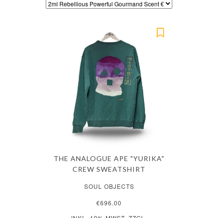
THE ANALOGUE APE "YURIKA"
CREW SWEATSHIRT
SOUL OBJECTS
€696.00
INKL. 19% MWST. ZZGL.