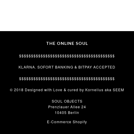
THE ONLINE SOUL
$$$$$$$$$$$$$$$$$$$$$$$$$$$$$$$$$$$$$$$$
KLARNA. SOFORT BANKING & BITPAY ACCEPTED
$$$$$$$$$$$$$$$$$$$$$$$$$$$$$$$$$$$$$$$$
© 2018 Designed with Love & cured by Kornelius aka SEEM
SOUL OBJECTS
Prenzlauer Allee 24
10405 Berlin
E-Commerce Shopify