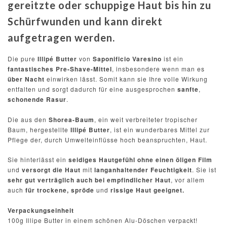
gereitzte oder schuppige Haut bis hin zu
Schürfwunden und kann direkt
aufgetragen werden.
Die pure
Illipé Butter
von
Saponificio Varesino
ist ein
fantastisches
Pre-Shave-Mittel
, insbesondere wenn man es
über Nacht
einwirken lässt. Somit kann sie Ihre volle Wirkung
entfalten und sorgt dadurch für eine ausgesprochen
sanfte
,
schonende
Rasur
.
Die aus den
Shorea-Baum
, ein weit verbreiteter tropischer
Baum,
hergestellte
Illipé Butter
, ist
ein
wunderbares Mittel zur
Pflege der, durch Umwelteinflüsse hoch beanspruchten, Haut.
Sie
hinterlässt ein
seidiges Hautgefühl ohne einen öligen Film
und
versorgt die Haut
mit
langanhaltender Feuchtigkeit
. Sie ist
sehr gut verträglich auch bei empfindlicher Haut
, vor allem
auch
für trockene, spröde
und
rissige Haut
geeignet.
Verpackungseinheit
100g Illipe Butter in einem schönen Alu-Döschen verpackt!