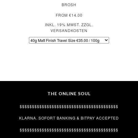
BROSH
FROM €14.00
INKL. 19% MWST. ZZGL.
VERSANDKOSTEN
THE ONLINE SOUL
$$$$$$$$$$$$$$$$$$$$$$$$$$$$$$$$$$$$$$$$
KLARNA. SOFORT BANKING & BITPAY ACCEPTED
$$$$$$$$$$$$$$$$$$$$$$$$$$$$$$$$$$$$$$$$