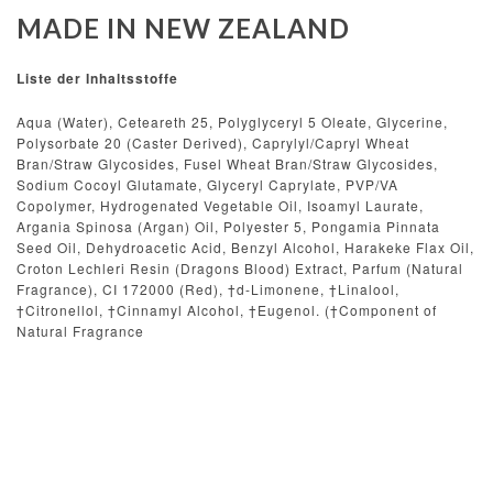
MADE IN NEW ZEALAND
Liste der Inhaltsstoffe
Aqua (Water), Ceteareth 25, Polyglyceryl 5 Oleate, Glycerine,
Polysorbate 20 (Caster Derived), Caprylyl/Capryl Wheat
Bran/Straw Glycosides, Fusel Wheat Bran/Straw Glycosides,
Sodium Cocoyl Glutamate, Glyceryl Caprylate, PVP/VA
Copolymer, Hydrogenated Vegetable Oil, Isoamyl Laurate,
Argania Spinosa (Argan) Oil, Polyester 5, Pongamia Pinnata
Seed Oil, Dehydroacetic Acid, Benzyl Alcohol, Harakeke Flax Oil,
Croton Lechleri Resin (Dragons Blood) Extract, Parfum (Natural
Fragrance), CI 172000 (Red), †d-Limonene, †Linalool,
†Citronellol, †Cinnamyl Alcohol, †Eugenol. (†Component of
Natural Fragrance