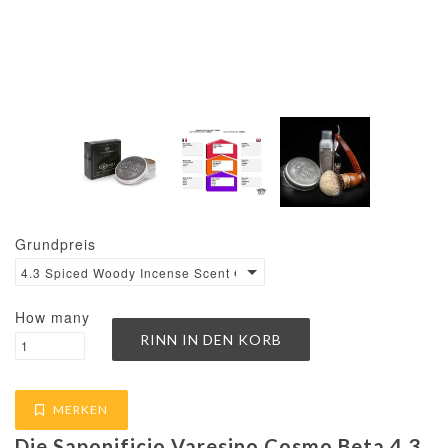
Grundpreis
4.3 Spiced Woody Incense Scent €26.33 / 100g
How many
MERKEN
Die Saponificio Varesino Cosmo Beta 4.3