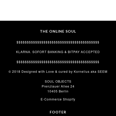
THE ONLINE SOUL
$$$$$$$$$$$$$$$$$$$$$$$$$$$$$$$$$$$$$$$$
KLARNA. SOFORT BANKING & BITPAY ACCEPTED
$$$$$$$$$$$$$$$$$$$$$$$$$$$$$$$$$$$$$$$$
© 2018 Designed with Love & cured by Kornelius aka SEEM
SOUL OBJECTS
Prenzlauer Allee 24
10405 Berlin
E-Commerce Shopify
FOOTER