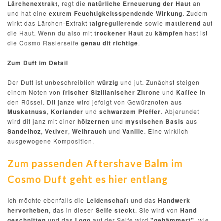
Lärchenextrakt
, regt die
natürliche Erneuerung der Haut
an
und hat eine
extrem
Feuchtigkeitsspendende Wirkung
.
Zudem
wirkt das Lärchen-Extrakt
talgregulierende
sowie
mattierend
auf
die Haut. Wenn du also mit
trockener Haut
zu
kämpfen
hast ist
die Cosmo Rasierseife
genau dit richtige
.
Zum Duft im Detail
Der Duft ist unbeschreiblich
würzig
und jut. Zunächst steigen
einem Noten von
frischer Sizilianischer Zitrone
und
Kaffee
in
den Rüssel. Dit janze wird jefolgt von Gewürznoten aus
Muskatnuss
,
Koriander
und
schwarzem Pfeffer
. Abjerundet
wird dit janz mit einer
hölzernen
und
mystischen
Basis
aus
Sandelhoz
,
Vetiver
,
Weihrauch
und
Vanille
. Eine wirklich
ausgewogene Komposition.
Zum passenden Aftershave Balm im
Cosmo Duft geht es hier entlang
Ich möchte ebenfalls die
Leidenschaft
und das
Handwerk
hervorheben
, das in dieser
Seife steckt
. Sie wird von
Hand
geschnitten
und das
Logo
auf der Seife wird
"gehämmert"
, wie