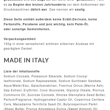
es
zu Beginn des letzten Jahrhunderts
vor dem Aufkommen der
Druckmaschinen
üblich war
. Das nennen wir
soulig
.
Diese Seife enthält außerdem keine Erdöl-Derivate, keine
Farbstoffe, Parabene und janz wichtig, kein Palm-Öl,
oder sonstige Gemeinheiten.
Verpackungseinheit
150g in einer sensationell schönen silbernen Aludose mit
geprägtem Deckel.
MADE IN ITALY
Liste der Inhaltsstoffe
Sodium Cocoate, Potassium Stearate, Sodium Cocoyl
Isethionate, Sodium Rapeseedate, Sodium Sunflower Seedate,
Aqua/Water/Eau, Galactoarabinan, Fraxinus Ornus (Manna Ash)
Sap Extract, Erythritol, Coco Glucoside, Glyceryl Oleate, Ricinus
Communis Oil, Sucrose Cocoate, Shorea Stenoptera Seed Butter,
Parfum/Fragrance, Hydrogenated Castor Oil, Copernica Cerifera
Cera, Macadamia Ternifolia Seed Oil, Butyrospermum Parkii
(Shea) Butter, Prunus Amygdalus Dulcis (Sweet Almond) Oil,