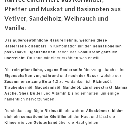
Pfeffer und Muskat und Basisnoten aus
Vetiver, Sandelholz, Weihrauch und
Vanille.
Das
außergewöhnliche Rasurerlebnis
,
welches diese
Rasierseife offenbart
in Kombination mit den
sensationellen
post-shave Eigenschaften
ist von der
Konkurrenz gänzlich
unerreicht
. Da kann mir einer erzählen was er will.
Die
rein pflanzliche, vegane Rasierseife
überzeugt durch seine
Eigenschaften vor
,
während
und
nach der Rasur
, welche der
Zusammensetzung Beta 4.3
zu verdanken ist.
Rizinusöl
,
Traubenkernöl
,
Macadamiaöl
,
Mandelöl
,
Lärchenextrakt
,
Manna
Asche
,
Shea Butter
und
Vitamin E
sind enthalten, um einige
namentlich hervorzuheben.
Durch das zugefügte
Rizinusöl
, ein wahrer
Alleskönner
,
bildet
sich ein
sensationeller Gleitfilm
uff der Haut und lässt die
Klinge
wie von
Geisterhand
über die Haut gleiten.