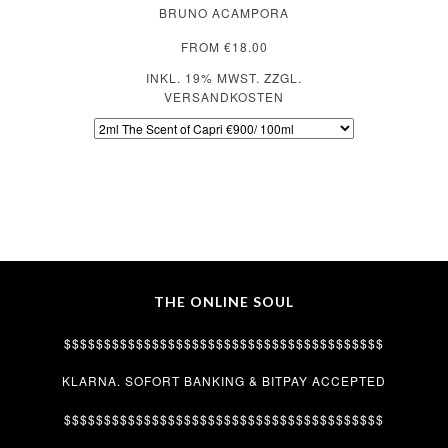
BRUNO ACAMPORA
FROM €18.00
INKL. 19% MWST. ZZGL.
VERSANDKOSTEN
THE ONLINE SOUL
$$$$$$$$$$$$$$$$$$$$$$$$$$$$$$$$$$$$$$$$
KLARNA. SOFORT BANKING & BITPAY ACCEPTED
$$$$$$$$$$$$$$$$$$$$$$$$$$$$$$$$$$$$$$$$