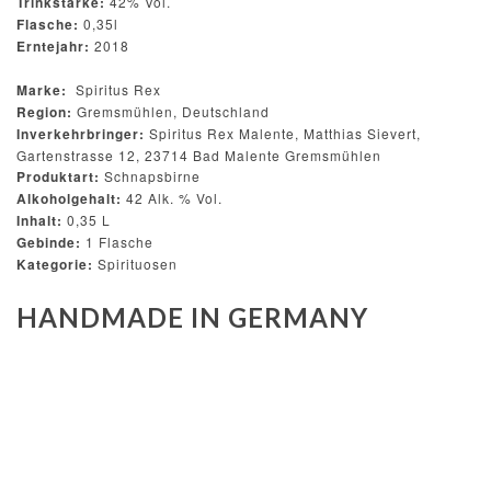
Trinkstärke:
42% Vol.
Flasche:
0,35l
Erntejahr:
2018
Marke:
Spiritus Rex
Region:
Gremsmühlen, Deutschland
Inverkehrbringer:
S
piritus Rex Malente, Matthias Sievert,
Gartenstrasse 12, 23714 Bad Malente Gremsmühlen
Produktart:
Schnapsbirne
Alkoholgehalt:
42
Alk. % Vol.
Inhalt:
0,35 L
Gebinde:
1 Flasche
Kategorie:
Spirituosen
HAND
MADE IN GERMANY