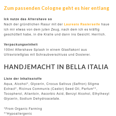
Zum passenden Cologne geht es hier entlang
Ick nutze das Aftershave so
Nach der gründlichen Rasur mit der
Laureato Rasierseife
haue
ich mir etwas von dem juten Zeug, nach dem ich es kräftig
geschüttelt habe, in die Kralle und dann ins Gesicht. Herrlich.
Verpackungseinheit
100ml Aftershave Splash in einem Glasflakonl aus
Ultraviolettglas mit Schraubverschluss und Dosierer.
HANDJEMACHT IN BELLA ITALIA
Liste der Inhaltsstoffe
Aqua, Alcohol*, Glycerin, Crocus Sativus (Saffron) Stigma
Extract*, Ricinus Communis (Castor) Seed Oil, Parfum**,
Tocopherol, Allantoin, Ascorbic Acid, Benzyl Alcohol, Ethylhexyl
Glycerin, Sodium Dehydroacetate.
*From Organic Farming
**Hypoallergenic