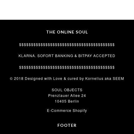
THE ONLINE SOUL
$$$$$$$$$$$$$$$$$$$$$$$$$$$$$$$$$$$$$$$$
KLARNA. SOFORT BANKING & BITPAY ACCEPTED
$$$$$$$$$$$$$$$$$$$$$$$$$$$$$$$$$$$$$$$$
© 2018 Designed with Love & cured by Kornelius aka SEEM
SOUL OBJECTS
Prenzlauer Allee 24
10405 Berlin
E-Commerce Shopify
FOOTER