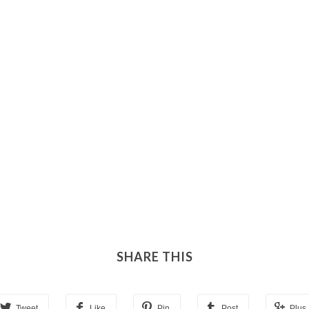
SHARE THIS
Tweet
Like
Pin
Post
Plus