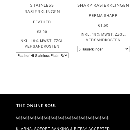
STAINLESS
SHARP RASIERKLINGEN
RASIERKLINGEN
PERMA SHARP
FEATHER
€1.50
€3.90
INKL. 19% MWST. ZZGL.
VERSANDKOSTEN
INKL. 19% MWST. ZZGL.
VERSANDKOSTEN
THE ONLINE SOUL
$$$$$$$$$$$$$$$$$$$$$$$$$$$$$$$$$$$$$$$$
KLARNA. SOFORT BANKING & BITPAY ACCEPTED