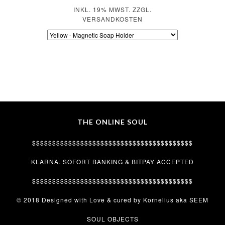
INKL. 19% MWST. ZZGL.
VERSANDKOSTEN
THE ONLINE SOUL
$$$$$$$$$$$$$$$$$$$$$$$$$$$$$$$$$$$$$$$$
KLARNA. SOFORT BANKING & BITPAY ACCEPTED
$$$$$$$$$$$$$$$$$$$$$$$$$$$$$$$$$$$$$$$$
© 2018 Designed with Love & cured by Kornelius aka SEEM
SOUL OBJECTS