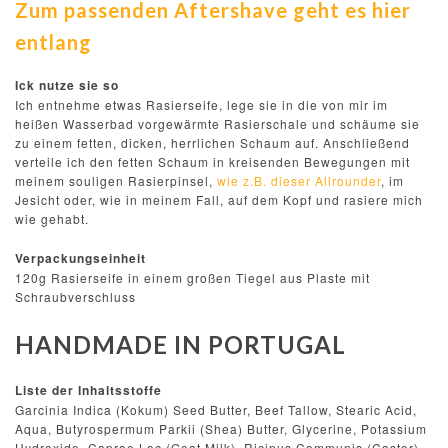
Zum passenden Aftershave geht es hier
entlang
Ick nutze sie so
Ich entnehme etwas Rasierseife, lege sie in die von mir im
heißen Wasserbad vorgewärmte Rasierschale und schäume sie
zu einem fetten, dicken, herrlichen Schaum auf. Anschließend
verteile ich den fetten Schaum in kreisenden Bewegungen mit
meinem souligen Rasierpinsel,
wie z.B. dieser Allrounder
, im
Jesicht oder, wie in meinem Fall, auf dem Kopf und rasiere mich
wie gehabt.
Verpackungseinheit
120g Rasierseife in einem großen Tiegel aus Plaste mit
Schraubverschluss
HANDMADE IN PORTUGAL
Liste der Inhaltsstoffe
Garcinia Indica (Kokum) Seed Butter, Beef Tallow, Stearic Acid,
Aqua, Butyrospermum Parkii (Shea) Butter, Glycerine, Potassium
Hydroxide, Caprae Lac (Goat Milk), Ricinus Communis (Castor)