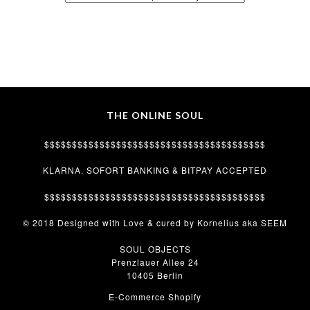
THE ONLINE SOUL
$$$$$$$$$$$$$$$$$$$$$$$$$$$$$$$$$$$$$$$$
KLARNA. SOFORT BANKING & BITPAY ACCEPTED
$$$$$$$$$$$$$$$$$$$$$$$$$$$$$$$$$$$$$$$$
© 2018 Designed with Love & cured by Kornelius aka SEEM
SOUL OBJECTS
Prenzlauer Allee 24
10405 Berlin
E-Commerce Shopify